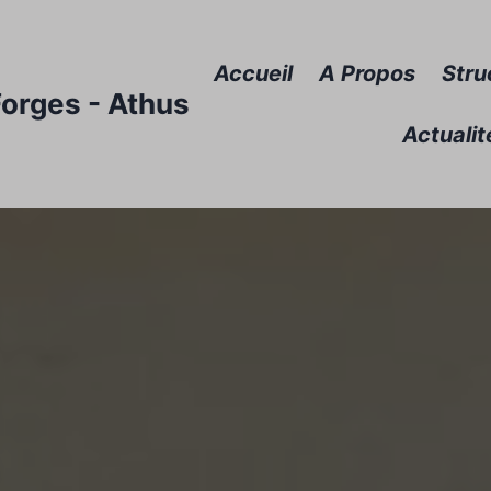
Accueil
A Propos
Stru
Forges - Athus
Actualit